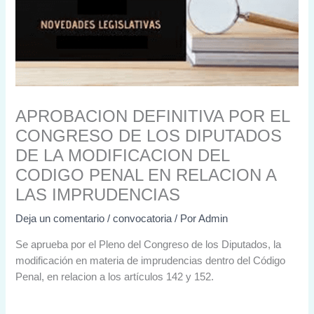
APROBACION DEFINITIVA POR EL
CONGRESO DE LOS DIPUTADOS
DE LA MODIFICACION DEL
CODIGO PENAL EN RELACION A
LAS IMPRUDENCIAS
Deja un comentario
/
convocatoria
/ Por
Admin
Se aprueba por el Pleno del Congreso de los Diputados, la
modificación en materia de imprudencias dentro del Código
Penal, en relacion a los artículos 142 y 152.