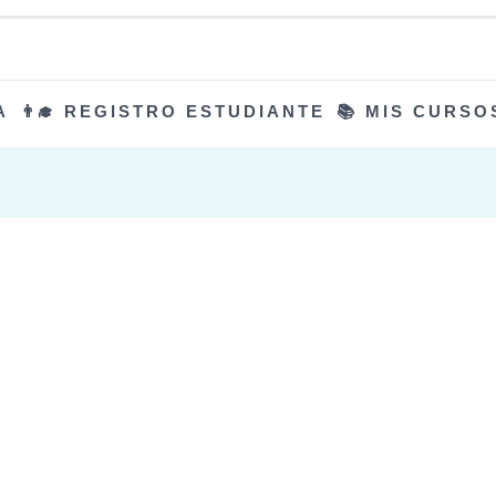
A
👨‍🎓 REGISTRO ESTUDIANTE
📚 MIS CURSO