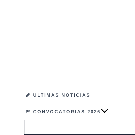
Ir
al
contenido
🧨 ULTIMAS NOTICIAS
🚨 CONVOCATORIAS 2026