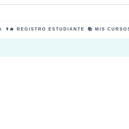
A
👨‍🎓 REGISTRO ESTUDIANTE
📚 MIS CURSO