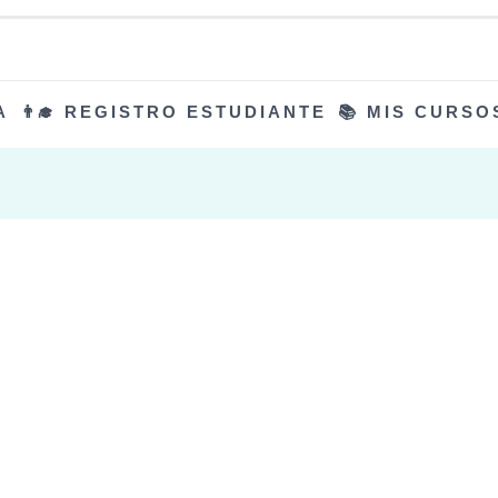
A
👨‍🎓 REGISTRO ESTUDIANTE
📚 MIS CURSO