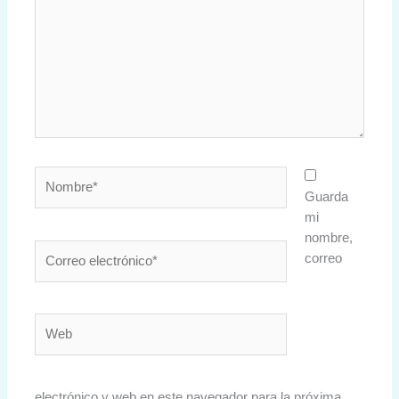
Nombre*
Guarda
mi
nombre,
Correo
correo
electrónico*
Web
electrónico y web en este navegador para la próxima