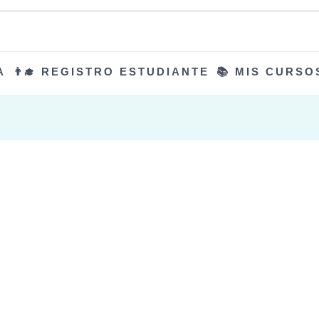
A
👨‍🎓 REGISTRO ESTUDIANTE
📚 MIS CURSO