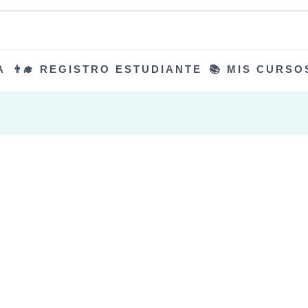
A
👨‍🎓 REGISTRO ESTUDIANTE
📚 MIS CURSO