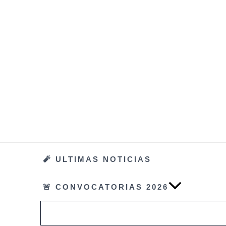
Ir
al
contenido
🧨 ULTIMAS NOTICIAS
🚨 CONVOCATORIAS 2026