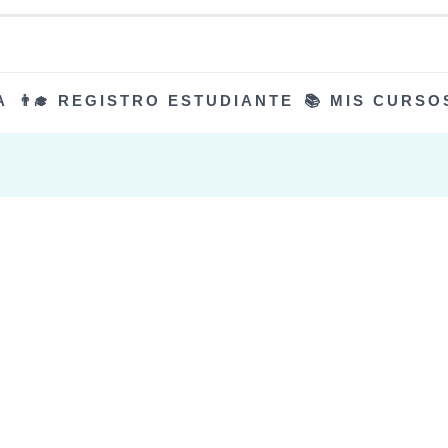
A
👨‍🎓 REGISTRO ESTUDIANTE
📚 MIS CURSO