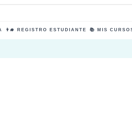
A
👨‍🎓 REGISTRO ESTUDIANTE
📚 MIS CURSO