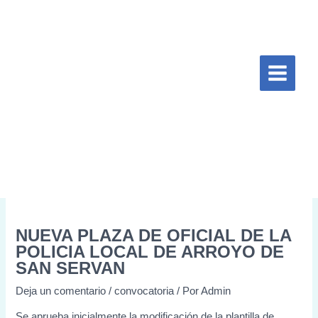
Ir
Escribe
Nombre*
Correo
Web
al
aquí...
electrónico*
contenido
NUEVA PLAZA DE OFICIAL DE LA
POLICIA LOCAL DE ARROYO DE
SAN SERVAN
Deja un comentario
/
convocatoria
/ Por
Admin
Se aprueba inicialmente la modificación de la plantilla de