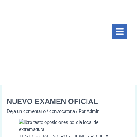
Ir
Escribe
Nombre*
Correo
Web
al
aquí...
electrónico*
contenido
NUEVO EXAMEN OFICIAL
Deja un comentario
/
convocatoria
/ Por
Admin
TEST OFICIALES OPOSICIONES POLICIA