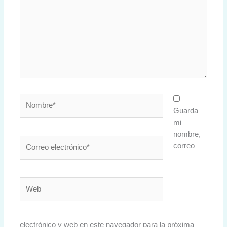
Nombre*
Guarda
mi
nombre,
Correo
correo
electrónico*
Web
electrónico y web en este navegador para la próxima