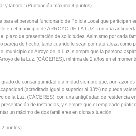
iar y laboral: (Puntuación máxima 4 puntos).
le para el personal funcionario de Policía Local que participen
mente en el municipio de ARROYO DE LA LUZ, con una antigüeda
 del plazo de presentación de solicitudes. Asimismo por cada fa
 o pareja de hecho, tanto cuando lo sean por naturaleza como 
 el municipio de Arroyo de la Luz, siempre que la persona aspi
 Arroyo de la Luz. (CÁCERES), mínima de 2 años en el momento 
er grado de consanguinidad o afinidad siempre que, por razones
iscapacidad (acreditada igual o superior al 33%) no pueda val
rroyo de la Luz. (CÁCERES), con una antigüedad de residencia e
e presentación de instancias, y siempre que el empleado públi
entar un máximo de dos familiares en dicha situación.
 2 puntos).