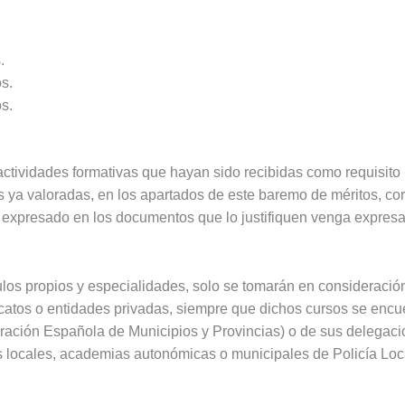
.
s.
s.
.
actividades formativas que hayan sido recibidas como requisito
s ya valoradas, en los apartados de este baremo de méritos, co
expresado en los documentos que lo justifiquen venga expresa
tulos propios y especialidades, solo se tomarán en consideració
icatos o entidades privadas, siempre que dichos cursos se encu
ación Española de Municipios y Provincias) o de sus delegaci
s locales, academias autonómicas o municipales de Policía Loc