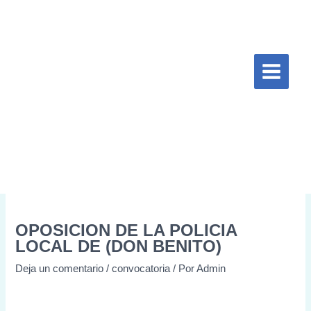
Ir
Escribe
Nombre*
Correo
Web
al
aquí...
electrónico*
contenido
OPOSICION DE LA POLICIA
LOCAL DE (DON BENITO)
Deja un comentario
/
convocatoria
/ Por
Admin