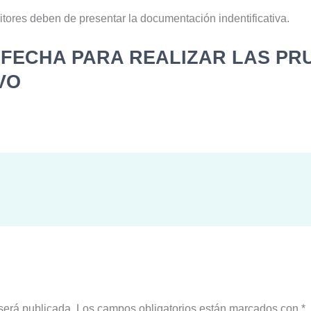
itores deben de presentar la documentación indentificativa.
Y FECHA PARA REALIZAR LAS PR
VO
será publicada.
Los campos obligatorios están marcados con
*