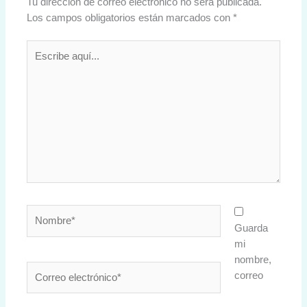
Tu dirección de correo electrónico no será publicada.
Los campos obligatorios están marcados con
*
Escribe
aquí...
Nombre*
Guarda
mi
nombre,
Correo
correo
electrónico*