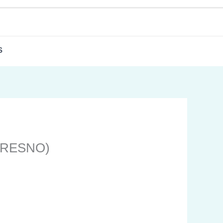
S
FRESNO)