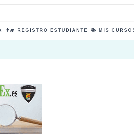
A
👨‍🎓 REGISTRO ESTUDIANTE
📚 MIS CURSO