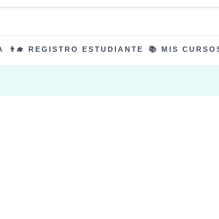
A
👨‍🎓 REGISTRO ESTUDIANTE
📚 MIS CURSO