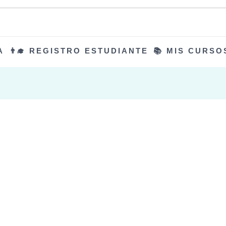
A
👨‍🎓 REGISTRO ESTUDIANTE
📚 MIS CURSO