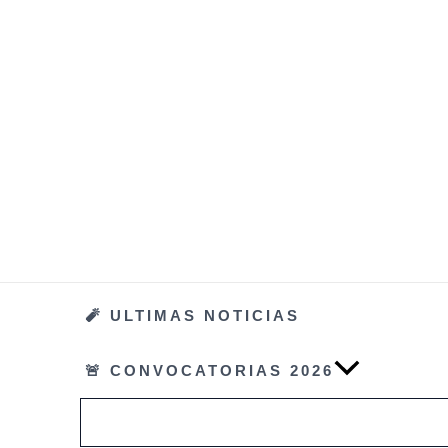
Ir
al
contenido
🧨 ULTIMAS NOTICIAS
🚨 CONVOCATORIAS 2026