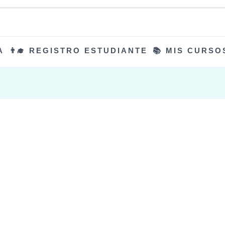
A
👨‍🎓 REGISTRO ESTUDIANTE
📚 MIS CURSO