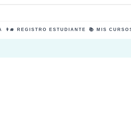
A
👨‍🎓 REGISTRO ESTUDIANTE
📚 MIS CURSO