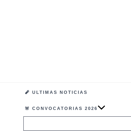
Ir
al
contenido
🧨 ULTIMAS NOTICIAS
🚨 CONVOCATORIAS 2026