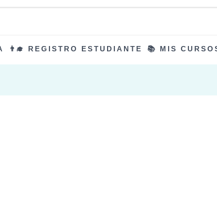
A
👨‍🎓 REGISTRO ESTUDIANTE
📚 MIS CURSO