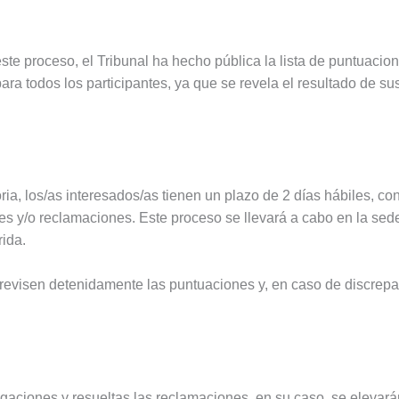
te proceso, el Tribunal ha hecho pública la lista de puntuacion
ra todos los participantes, ya que se revela el resultado de su
ia, los/as interesados/as tienen un plazo de 2 días hábiles, co
es y/o reclamaciones. Este proceso se llevará a cabo en la sed
rida.
s revisen detenidamente las puntuaciones y, en caso de discrep
gaciones y resueltas las reclamaciones, en su caso, se elevarán 