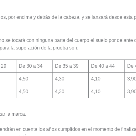
s, por encima y detrás de la cabeza, y se lanzará desde esta p
no se tocará con ninguna parte del cuerpo el suelo por delante 
para la superación de la prueba son:
 29
De 30 a 34
De 35 a 39
De 40 a 44
De 
4,50
4,30
4,10
3,9
4,50
4,30
4,10
3,9
zar la marca.
tendrán en cuenta los años cumplidos en el momento de finaliza