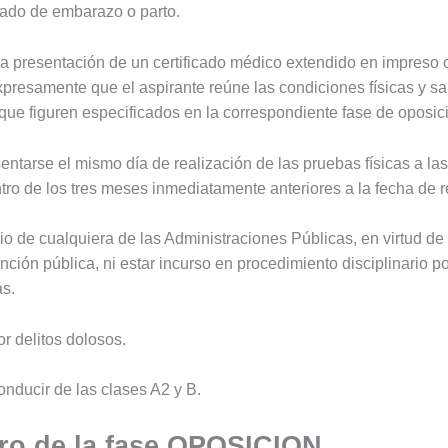
tado de embarazo o parto.
e la presentación de un certificado médico extendido en impreso 
xpresamente que el aspirante reúne las condiciones físicas y sa
os que figuren especificados en la correspondiente fase de oposic
sentarse el mismo día de realización de las pruebas físicas a l
ro de los tres meses inmediatamente anteriores a la fecha de r
io de cualquiera de las Administraciones Públicas, en virtud de 
función pública, ni estar incurso en procedimiento disciplinario p
as.
r delitos dolosos.
onducir de las clases A2 y B.
tro de la fase OPOSICION